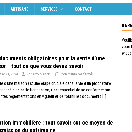
ARTISANS
SERVICES
CONTACT
BARR
Veuill
votre
widge
documents obligatoires pour la vente d’une
on : tout ce que vous devez savoir
vier 31, 2024
Roberto Mancini
Commentaires fermés
te d’une maison est une étape cruciale dans la vie d’un propriétaire.
ener à bien cette transaction, il est essentiel de se conformer aux
entes réglementations en vigueur et de fournir les documents
[…]
tion immobilière : tout savoir sur ce moyen de
smission du patrimoine