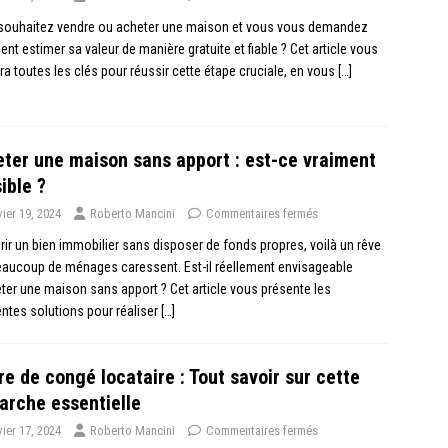
souhaitez vendre ou acheter une maison et vous vous demandez
t estimer sa valeur de manière gratuite et fiable ? Cet article vous
a toutes les clés pour réussir cette étape cruciale, en vous
[…]
ter une maison sans apport : est-ce vraiment
ible ?
vier 19, 2024
Roberto Mancini
Commentaires fermés
ir un bien immobilier sans disposer de fonds propres, voilà un rêve
aucoup de ménages caressent. Est-il réellement envisageable
ter une maison sans apport ? Cet article vous présente les
entes solutions pour réaliser
[…]
re de congé locataire : Tout savoir sur cette
rche essentielle
vier 17, 2024
Roberto Mancini
Commentaires fermés