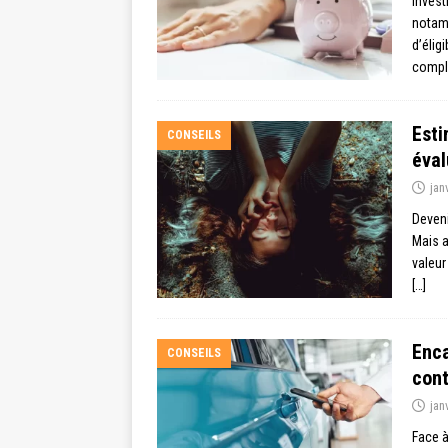
Invest
notamm
d’élig
compl
Esti
CONSEILS
éval
jan
Deveni
Mais a
valeur
[…]
Enca
CONSEILS
cont
jan
Face à