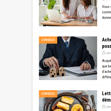
Vous 
commen
donner
Ache
CONSEILS
poss
jan
Acquér
que be
d’ache
différ
Lett
CONSEILS
déma
jan