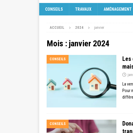
CONSEILS
TRAVAUX
AMÉNAGEMENT
ACCUEIL
2024
janvier
Mois :
janvier 2024
Les 
CONSEILS
mais
jan
La ven
Pour m
différ
Dona
CONSEILS
tran