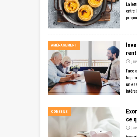
La let
entre 
propri
Inve
AMÉNAGEMENT
rent
jan
Face a
logeme
un ess
intére
Exon
CONSEILS
ce q
jan