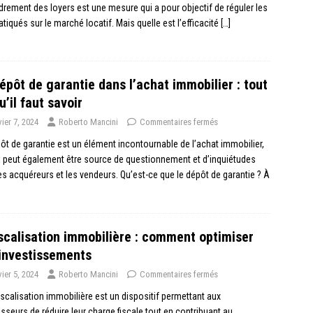
drement des loyers est une mesure qui a pour objectif de réguler les
ratiqués sur le marché locatif. Mais quelle est l’efficacité
[…]
épôt de garantie dans l’achat immobilier : tout
u’il faut savoir
vier 7, 2024
Roberto Mancini
Commentaires fermés
ôt de garantie est un élément incontournable de l’achat immobilier,
l peut également être source de questionnement et d’inquiétudes
es acquéreurs et les vendeurs. Qu’est-ce que le dépôt de garantie ? À
scalisation immobilière : comment optimiser
investissements
vier 5, 2024
Roberto Mancini
Commentaires fermés
iscalisation immobilière est un dispositif permettant aux
isseurs de réduire leur charge fiscale tout en contribuant au