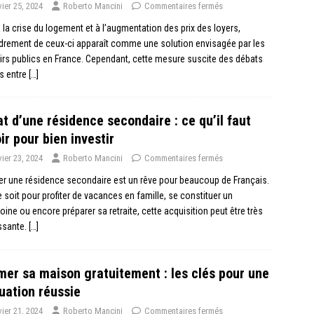
vier 25, 2024
Roberto Mancini
Commentaires fermés
 la crise du logement et à l’augmentation des prix des loyers,
drement de ceux-ci apparaît comme une solution envisagée par les
rs publics en France. Cependant, cette mesure suscite des débats
s entre
[…]
t d’une résidence secondaire : ce qu’il faut
ir pour bien investir
vier 23, 2024
Roberto Mancini
Commentaires fermés
r une résidence secondaire est un rêve pour beaucoup de Français.
 soit pour profiter de vacances en famille, se constituer un
oine ou encore préparer sa retraite, cette acquisition peut être très
ssante.
[…]
mer sa maison gratuitement : les clés pour une
uation réussie
vier 21, 2024
Roberto Mancini
Commentaires fermés