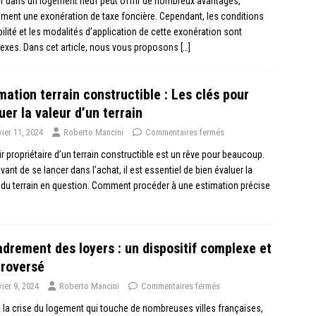
ir dans un logement neuf peut offrir de nombreux avantages,
ent une exonération de taxe foncière. Cependant, les conditions
ibilité et les modalités d’application de cette exonération sont
exes. Dans cet article, nous vous proposons
[…]
mation terrain constructible : Les clés pour
uer la valeur d’un terrain
vier 11, 2024
Roberto Mancini
Commentaires fermés
r propriétaire d’un terrain constructible est un rêve pour beaucoup.
vant de se lancer dans l’achat, il est essentiel de bien évaluer la
 du terrain en question. Comment procéder à une estimation précise
drement des loyers : un dispositif complexe et
roversé
vier 9, 2024
Roberto Mancini
Commentaires fermés
 la crise du logement qui touche de nombreuses villes françaises,