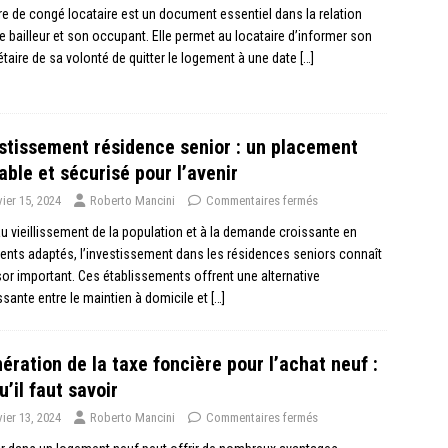
tre de congé locataire est un document essentiel dans la relation
le bailleur et son occupant. Elle permet au locataire d’informer son
étaire de sa volonté de quitter le logement à une date
[…]
stissement résidence senior : un placement
able et sécurisé pour l’avenir
vier 15, 2024
Roberto Mancini
Commentaires fermés
u vieillissement de la population et à la demande croissante en
nts adaptés, l’investissement dans les résidences seniors connaît
or important. Ces établissements offrent une alternative
ssante entre le maintien à domicile et
[…]
ération de la taxe foncière pour l’achat neuf :
u’il faut savoir
vier 13, 2024
Roberto Mancini
Commentaires fermés