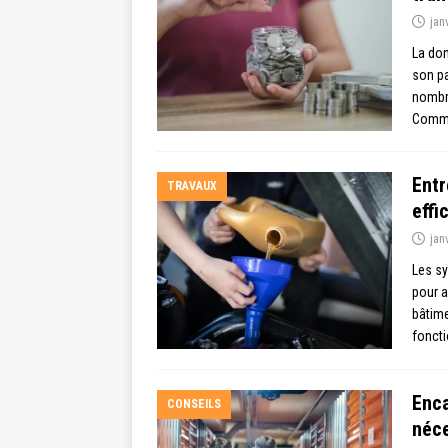
jan
La don
son pa
nombre
Comm
Entr
TRAVAUX
effi
jan
Les sy
pour a
bâtime
foncti
Enca
CONSEILS
néce