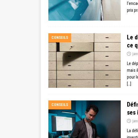
l’enca
prix p
Le d
CONSEILS
ce q
jan
Le dép
mais i
pour l
[…]
Défi
CONSEILS
ses 
jan
La déf
invest