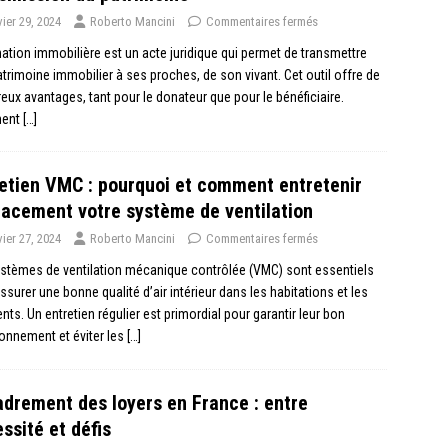
vier 29, 2024
Roberto Mancini
Commentaires fermés
ation immobilière est un acte juridique qui permet de transmettre
trimoine immobilier à ses proches, de son vivant. Cet outil offre de
ux avantages, tant pour le donateur que pour le bénéficiaire.
ent
[…]
etien VMC : pourquoi et comment entretenir
cacement votre système de ventilation
vier 27, 2024
Roberto Mancini
Commentaires fermés
stèmes de ventilation mécanique contrôlée (VMC) sont essentiels
ssurer une bonne qualité d’air intérieur dans les habitations et les
nts. Un entretien régulier est primordial pour garantir leur bon
onnement et éviter les
[…]
drement des loyers en France : entre
ssité et défis