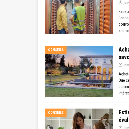
jan
Face à
l’enca
pouvoi
animé
Acha
CONSEILS
savo
jan
Achete
Que ce
patrim
intére
Esti
CONSEILS
éval
jan