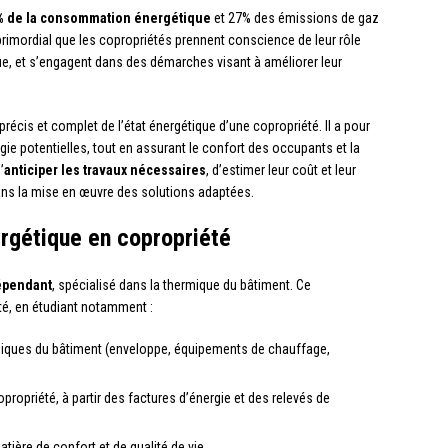
% de la consommation énergétique
et 27% des émissions de gaz
 primordial que les copropriétés prennent conscience de leur rôle
ue, et s’engagent dans des démarches visant à améliorer leur
précis et complet de l’état énergétique d’une copropriété. Il a pour
gie potentielles, tout en assurant le confort des occupants et la
’
anticiper les travaux nécessaires
, d’estimer leur coût et leur
dans la mise en œuvre des solutions adaptées.
ergétique en copropriété
épendant
, spécialisé dans la thermique du bâtiment. Ce
té, en étudiant notamment :
hniques du bâtiment (enveloppe, équipements de chauffage,
ropriété, à partir des factures d’énergie et des relevés de
ière de confort et de qualité de vie.