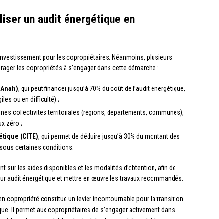
liser un audit énergétique en
 investissement pour les copropriétaires. Néanmoins, plusieurs
courager les copropriétés à s’engager dans cette démarche :
 (Anah)
, qui peut financer jusqu’à 70% du coût de l’audit énergétique,
les ou en difficulté) ;
ines collectivités territoriales (régions, départements, communes),
x zéro ;
étique (CITE)
, qui permet de déduire jusqu’à 30% du montant des
sous certaines conditions.
nt sur les aides disponibles et les modalités d’obtention, afin de
leur audit énergétique et mettre en œuvre les travaux recommandés.
en copropriété constitue un levier incontournable pour la transition
que. Il permet aux copropriétaires de s’engager activement dans