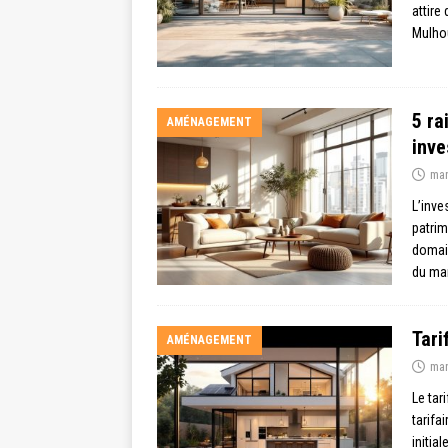
attire
Mulhou
5 ra
AMÉNAGEMENT
inve
mar
L’inve
patrim
domai
du ma
Tari
AMÉNAGEMENT
mar
Le tar
tarifa
initia