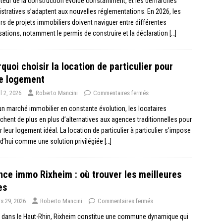
teur de la construction évolue constamment, et les démarches
stratives s’adaptent aux nouvelles réglementations. En 2026, les
rs de projets immobiliers doivent naviguer entre différentes
sations, notamment le permis de construire et la déclaration
[…]
quoi choisir la location de particulier pour
e logement
il 2, 2026
Roberto Mancini
Commentaires fermés
n marché immobilier en constante évolution, les locataires
chent de plus en plus d’alternatives aux agences traditionnelles pour
r leur logement idéal. La location de particulier à particulier s’impose
d’hui comme une solution privilégiée
[…]
ce immo Rixheim : où trouver les meilleures
es
s 29, 2026
Roberto Mancini
Commentaires fermés
e dans le Haut-Rhin, Rixheim constitue une commune dynamique qui