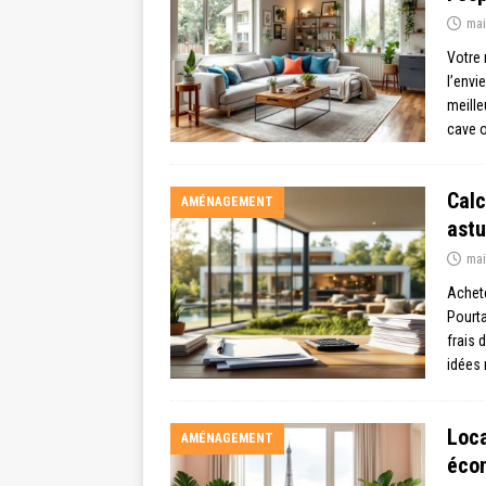
mai
Votre
l’env
meille
cave 
Calc
AMÉNAGEMENT
astu
mai
Achete
Pourta
frais 
idées 
Loca
AMÉNAGEMENT
éco