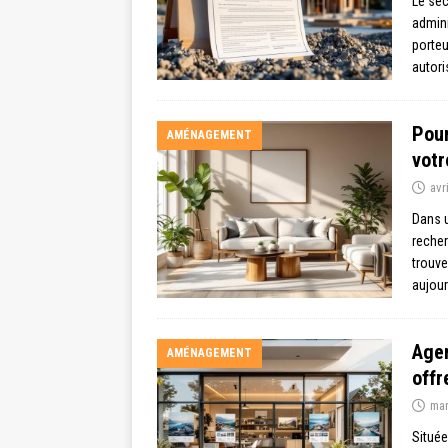
Le sec
admini
porteu
autori
Pour
AMÉNAGEMENT
votr
avr
Dans u
recher
trouve
aujour
Agen
AMÉNAGEMENT
offr
mar
Situé