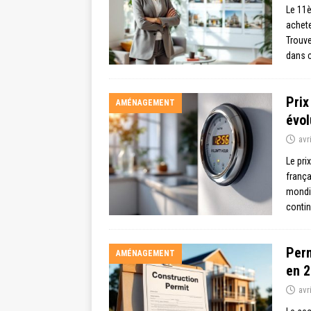
Le 11
achete
Trouve
dans c
Prix
AMÉNAGEMENT
évol
avr
Le pri
frança
mondia
conti
Perm
AMÉNAGEMENT
en 
avr