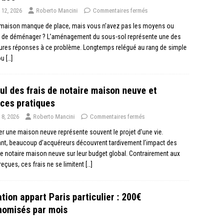
 12, 2026
Roberto Mancini
Commentaires fermés
 maison manque de place, mais vous n’avez pas les moyens ou
ie de déménager ? L’aménagement du sous-sol représente une des
ures réponses à ce problème. Longtemps relégué au rang de simple
ou
[…]
ul des frais de notaire maison neuve et
ces pratiques
 8, 2026
Roberto Mancini
Commentaires fermés
r une maison neuve représente souvent le projet d’une vie.
nt, beaucoup d’acquéreurs découvrent tardivement l’impact des
de notaire maison neuve sur leur budget global. Contrairement aux
reçues, ces frais ne se limitent
[…]
tion appart Paris particulier : 200€
nomisés par mois