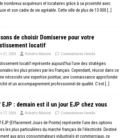
 de nombreux acquéreurs et locataires grâce à sa proximité avec
se et son cadre de vie agréable. Cette ville de plus de 13 000
[…]
isons de choisir Domiserve pour votre
stissement locatif
s 21, 2026
Roberto Mancini
Commentaires fermés
stissement locatif représente aujourd’hui l’une des stratégies
oniales les plus prisées par les Français. Cependant, réussir dans ce
ne nécessite une expertise pointue, une connaissance approfondie
rché et un accompagnement professionnel de qualité. C’est
[…]
f EJP : demain est il un jour EJP chez vous
s 17, 2026
Roberto Mancini
Commentaires fermés
if EJP (Effacement Jours de Pointe) représente l’une des options
ires les plus particulières du marché français de l’électricité. Destiné
lement aux gros consommateurs industriels et commerciaux, ce