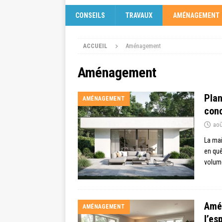
CONSEILS
TRAVAUX
AMÉNAGEMENT
ACCUEIL
Aménagement
Aménagement
Plan
AMÉNAGEMENT
con
aoû
La mai
en quê
volume
Amén
AMÉNAGEMENT
l’es