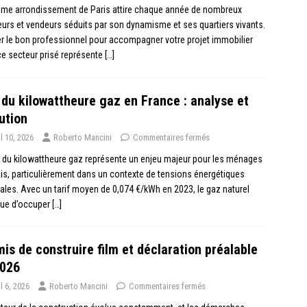
ème arrondissement de Paris attire chaque année de nombreux
urs et vendeurs séduits par son dynamisme et ses quartiers vivants.
r le bon professionnel pour accompagner votre projet immobilier
e secteur prisé représente
[…]
 du kilowattheure gaz en France : analyse et
ution
il 10, 2026
Roberto Mancini
Commentaires fermés
x du kilowattheure gaz représente un enjeu majeur pour les ménages
is, particulièrement dans un contexte de tensions énergétiques
les. Avec un tarif moyen de 0,074 €/kWh en 2023, le gaz naturel
nue d’occuper
[…]
is de construire film et déclaration préalable
2026
il 6, 2026
Roberto Mancini
Commentaires fermés