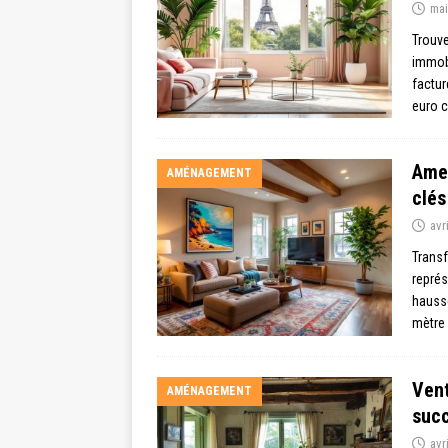
mai
Trouve
immobi
factur
euro 
Amen
AMÉNAGEMENT
clés
avr
Transf
représ
hausse
mètre
Vent
AMÉNAGEMENT
suc
avr