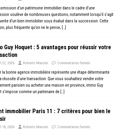
nsmission d’un patrimoine immobilier dans le cadre d’une
ssion soulève de nombreuses questions, notamment lorsqu’il s’agit
vente d’un bien immobilier sous évalué dans la succession. Cette
ion, plus fréquente qu’on ne le pense,
[…]
 Guy Hoquet : 5 avantages pour réussir votre
saction
il 22, 2026
Roberto Mancini
Commentaires fermés
r la bonne agence immobilière représente une étape déterminante
a réussite d’une transaction. Que vous souhaitiez vendre votre
tement parisien ou acheter une maison en province, immo Guy
t s’impose comme un partenaire de
[…]
t immobilier Paris 11 : 7 critères pour bien le
sir
il 18, 2026
Roberto Mancini
Commentaires fermés