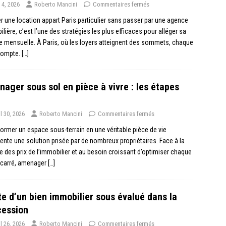
 4, 2026
Roberto Mancini
Commentaires fermés
r une location appart Paris particulier sans passer par une agence
lière, c’est l’une des stratégies les plus efficaces pour alléger sa
e mensuelle. À Paris, où les loyers atteignent des sommets, chaque
compte.
[…]
ager sous sol en pièce à vivre : les étapes
il 30, 2026
Roberto Mancini
Commentaires fermés
ormer un espace sous-terrain en une véritable pièce de vie
ente une solution prisée par de nombreux propriétaires. Face à la
 des prix de l’immobilier et au besoin croissant d’optimiser chaque
 carré, amenager
[…]
e d’un bien immobilier sous évalué dans la
cession
il 26, 2026
Roberto Mancini
Commentaires fermés