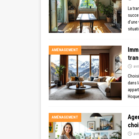
La tra
succe
d’une 
situat
Immo
AMÉNAGEMENT
tran
avr
Choisi
dans l
appar
Hoque
Agen
AMÉNAGEMENT
choi
avr