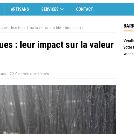
ARTISANS
SERVICES
CONTACT
BARR
ues : leur impact sur la valeur des biens immobiliers
Veuill
s : leur impact sur la valeur
votre
widge
vaux
Commentaires fermés