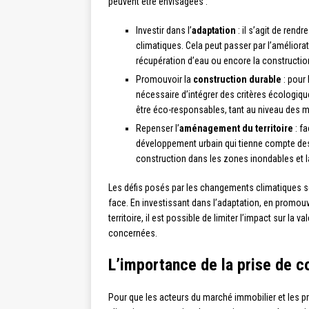
peuvent être envisagées :
Investir dans l’
adaptation
: il s’agit de rend
climatiques. Cela peut passer par l’améliora
récupération d’eau ou encore la construction
Promouvoir la
construction durable
: pour 
nécessaire d’intégrer des critères écologiq
être éco-responsables, tant au niveau des m
Repenser l’
aménagement du territoire
: fa
développement urbain qui tienne compte des
construction dans les zones inondables et l
Les défis posés par les changements climatiques so
face. En investissant dans l’adaptation, en promou
territoire, il est possible de limiter l’impact sur la 
concernées.
L’importance de la prise de c
Pour que les acteurs du marché immobilier et les p