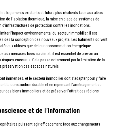
re les logements existants et futurs plus résilients face aux aléas
tion de l’isolation thermique, la mise en place de systèmes de
 d’infrastructures de protection contre les inondations.
limiter l’impact environnemental du secteur immobilier, il est
ues dès la conception des nouveaux projets. Les bâtiments doivent
atériaux utilisés que de leur consommation énergétique.
ce aux menaces liées au climat, il est essentiel de prévoir un
 risques encourus. Cela passe notamment par la limitation de la
a préservation des espaces naturels.
nt immenses, et le secteur immobilier doit s’adapter pour y faire
vant la construction durable et en repensant l’aménagement du
valeur des biens immobiliers et de préserver l’attrait des régions
onscience et de l’information
ropriétaires puissent agir efficacement face aux changements