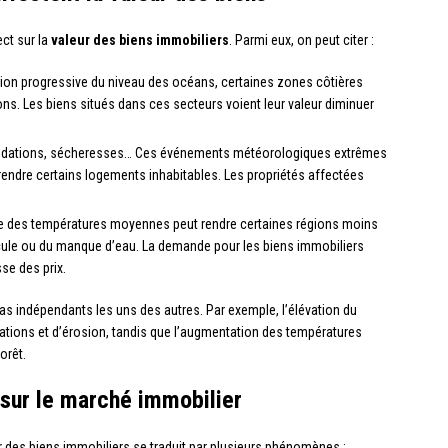
ct sur la
valeur des biens immobiliers
. Parmi eux, on peut citer :
ation progressive du niveau des océans, certaines zones côtières
ns. Les biens situés dans ces secteurs voient leur valeur diminuer
nondations, sécheresses… Ces événements météorologiques extrêmes
endre certains logements inhabitables. Les propriétés affectées
se des températures moyennes peut rendre certaines régions moins
icule ou du manque d’eau. La demande pour les biens immobiliers
se des prix.
pas indépendants les uns des autres. Par exemple, l’élévation du
dations et d’érosion, tandis que l’augmentation des températures
orêt.
sur le marché immobilier
 des biens immobiliers se traduit par plusieurs phénomènes :