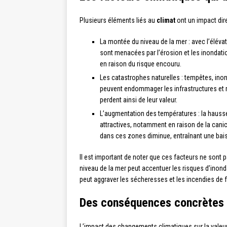
Plusieurs éléments liés au
climat
ont un impact dire
La montée du niveau de la mer : avec l’élév
sont menacées par l’érosion et les inondatio
en raison du risque encouru.
Les catastrophes naturelles : tempêtes, i
peuvent endommager les infrastructures et r
perdent ainsi de leur valeur.
L’augmentation des températures : la haus
attractives, notamment en raison de la can
dans ces zones diminue, entraînant une bais
Il est important de noter que ces facteurs ne sont 
niveau de la mer peut accentuer les risques d’inon
peut aggraver les sécheresses et les incendies de f
Des conséquences concrètes 
L’impact des changements climatiques sur la valeur