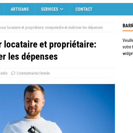
ARTISANS
SERVICES
CONTACT
BARR
our locataire et propriétaire: comprendre et maîtriser les dépenses
Veuill
locataire et propriétaire:
votre
er les dépenses
widge
seils
Commentaires fermés