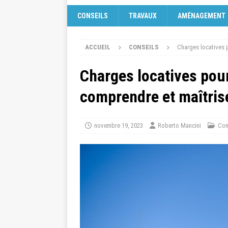
CONSEILS
TRAVAUX
AMÉNAGEMENT
ACCUEIL
CONSEILS
Charges locatives p
Charges locatives pour 
comprendre et maîtris
novembre 19, 2023
Roberto Mancini
Con