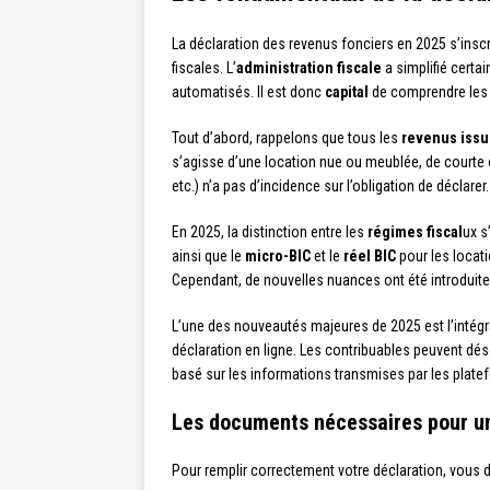
La déclaration des revenus fonciers en 2025 s’insc
fiscales. L’
administration fiscale
a simplifié certa
automatisés. Il est donc
capital
de comprendre les p
Tout d’abord, rappelons que tous les
revenus issus
s’agisse d’une location nue ou meublée, de courte 
etc.) n’a pas d’incidence sur l’obligation de déclarer.
En 2025, la distinction entre les
régimes fiscal
ux s
ainsi que le
micro-BIC
et le
réel BIC
pour les locati
Cependant, de nouvelles nuances ont été introduites 
L’une des nouveautés majeures de 2025 est l’inté
déclaration en ligne. Les contribuables peuvent déso
basé sur les informations transmises par les platef
Les documents nécessaires pour un
Pour remplir correctement votre déclaration, vous