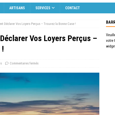
ARTISANS
SERVICES
CONTACT
BARR
t Déclarer Vos Loyers Perçus – Trouvez la Bonne Case !
Veuill
Déclarer Vos Loyers Perçus –
votre
 !
widge
ls
Commentaires fermés