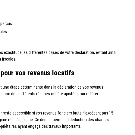
 perçus
bles
exactitude les différentes cases de votre déclaration, évitant ainsi
s fiscales.
l pour vos revenus locatifs
est une étape déterminante dans la déclaration de vos revenus
ication des différents régimes ont été ajustés pour refléter
er reste accessible si vos revenus fonciers bruts n’excèdent pas 15
égime réel s’applique. Ce dernier permet la déduction des charges
ropriétaires ayant engagé des travaux importants.