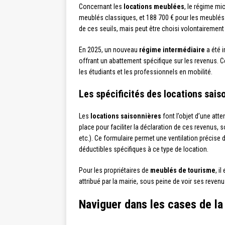
Concernant les
locations meublées
, le régime mi
meublés classiques, et 188 700 € pour les meublés 
de ces seuils, mais peut être choisi volontairement
En 2025, un nouveau
régime intermédiaire
a été i
offrant un abattement spécifique sur les revenus. 
les étudiants et les professionnels en mobilité.
Les spécificités des locations sais
Les
locations saisonnières
font l’objet d’une att
place pour faciliter la déclaration de ces revenus,
etc.). Ce formulaire permet une ventilation précise d
déductibles spécifiques à ce type de location.
Pour les propriétaires de
meublés de tourisme
, i
attribué par la mairie, sous peine de voir ses revenu
Naviguer dans les cases de la 