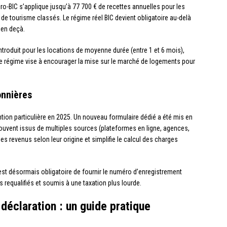
cro-BIC s’applique jusqu’à 77 700 € de recettes annuelles pour les
de tourisme classés. Le régime réel BIC devient obligatoire au-delà
 en deçà.
ntroduit pour les locations de moyenne durée (entre 1 et 6 mois),
Ce régime vise à encourager la mise sur le marché de logements pour
onnières
ention particulière en 2025. Un nouveau formulaire dédié a été mis en
 souvent issus de multiples sources (plateformes en ligne, agences,
es revenus selon leur origine et simplifie le calcul des charges
l est désormais obligatoire de fournir le numéro d’enregistrement
s requalifiés et soumis à une taxation plus lourde.
déclaration : un guide pratique