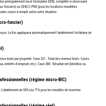
tue principalement via le formulaire 2042, complété si nécessaire
enus fonciers) ou 2042-C-PRO (pour les locations meublées
pales cases à remplir selon votre situation :
cro-foncier)
perçus. Le fisc appliquera automatiquement l’abattement forfaitaire de
l)
venus bruts par propriété- Case 221 : Total des revenus bruts- Cases
x, intérêts d’emprunt, etc.)- Case 280 : Résultat net (bénéfice ou
ofessionnelles (régime micro-BIC)
s. L’abattement de 50% (ou 71% pour les meublés de tourisme
ofessionnelles (régime réel)