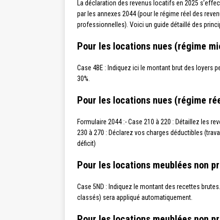
La déclaration des revenus locatifs en 2025 s’effec
par les annexes 2044 (pour le régime réel des rev
professionnelles). Voici un guide détaillé des princi
Pour les locations nues (régime mi
Case 4BE : Indiquez ici le montant brut des loyers 
30%.
Pour les locations nues (régime rée
Formulaire 2044 :- Case 210 à 220 : Détaillez les re
230 à 270 : Déclarez vos charges déductibles (travau
déficit)
Pour les locations meublées non pr
Case 5ND : Indiquez le montant des recettes brute
classés) sera appliqué automatiquement.
Pour les locations meublées non pr