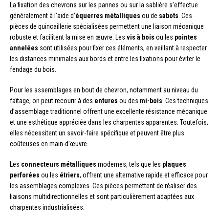
La fixation des chevrons sur les pannes ou sur la sablière s’effectue
généralement à l’aide d’
équerres métalliques
ou de
sabots
. Ces
pièces de quincaillerie spécialisées permettent une liaison mécanique
robuste et facilitent la mise en œuvre. Les
vis à bois
ou les
pointes
annelées
sont utilisées pour fixer ces éléments, en veillant à respecter
les distances minimales aux bords et entre les fixations pour éviter le
fendage du bois.
Pour les assemblages en bout de chevron, notamment au niveau du
faîtage, on peut recourir à des
entures
ou des
mi-bois
. Ces techniques
d’assemblage traditionnel offrent une excellente résistance mécanique
et une esthétique appréciée dans les charpentes apparentes. Toutefois,
elles nécessitent un savoir-faire spécifique et peuvent être plus
coûteuses en main-d’œuvre.
Les
connecteurs métalliques
modernes, tels que les
plaques
perforées
ou les
étriers
, offrent une alternative rapide et efficace pour
les assemblages complexes. Ces pièces permettent de réaliser des
liaisons multidirectionnelles et sont particulièrement adaptées aux
charpentes industrialisées.