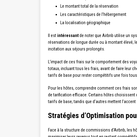
Le montant total de la réservation
Les caractéristiques de l’hébergement
La localisation géographique
Il est
intéressant
de noter que Airbnb utilise un sy
réservations de longue durée ou à montant élevé, le
incitation aux séjours prolongés.
L’impact de ces frais sur le comportement des voya
totaux, incluant tous les frais, avant de faire leur 
tarifs de base pour rester compétitifs une fois tous 
Pour les hôtes, comprendre comment ces frais son
de tarification efficace. Certains hôtes choisissen
tarifs de base, tandis que d’autres mettent l’accent su
Stratégies d’Optimisation pou
Face à la structure de commissions d’Airbnb, les h
maximiser leurs revenus tout en restant compétiti