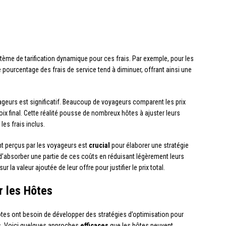
stème de tarification dynamique pour ces frais. Par exemple, pour les
 pourcentage des frais de service tend à diminuer, offrant ainsi une
geurs est significatif. Beaucoup de voyageurs comparent les prix
choix final. Cette réalité pousse de nombreux hôtes à ajuster leurs
les frais inclus.
t perçus par les voyageurs est
crucial
pour élaborer une stratégie
t d’absorber une partie de ces coûts en réduisant légèrement leurs
r la valeur ajoutée de leur offre pour justifier le prix total.
r les Hôtes
ôtes ont besoin de développer des stratégies d’optimisation pour
fs. Voici quelques approches
efficaces
que les hôtes peuvent