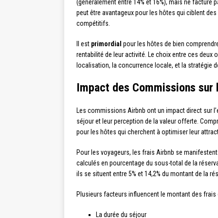
(généralement entre 14% et 16%), mais ne facture 
peut être avantageux pour les hôtes qui ciblent de
compétitifs.
Il est
primordial
pour les hôtes de bien comprendre c
rentabilité de leur activité. Le choix entre ces deux
localisation, la concurrence locale, et la stratégie 
Impact des Commissions sur 
Les commissions Airbnb ont un impact direct sur l’e
séjour et leur perception de la valeur offerte. Co
pour les hôtes qui cherchent à optimiser leur attract
Pour les voyageurs, les frais Airbnb se manifestent
calculés en pourcentage du sous-total de la réserv
ils se situent entre 5% et 14,2% du montant de la ré
Plusieurs facteurs influencent le montant des frais
La durée du séjour