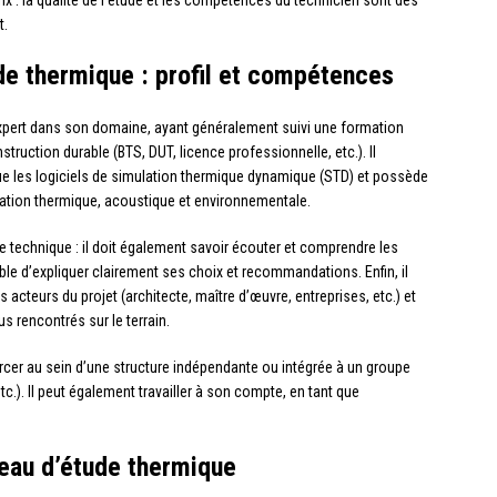
ix : la qualité de l’étude et les compétences du technicien sont des
t.
de thermique : profil et compétences
expert dans son domaine, ayant généralement suivi une formation
truction durable (BTS, DUT, licence professionnelle, etc.). Il
que les logiciels de simulation thermique dynamique (STD) et possède
ation thermique, acoustique et environnementale.
 technique : il doit également savoir écouter et comprendre les
ble d’expliquer clairement ses choix et recommandations. Enfin, il
es acteurs du projet (architecte, maître d’œuvre, entreprises, etc.) et
s rencontrés sur le terrain.
rcer au sein d’une structure indépendante ou intégrée à un groupe
tc.). Il peut également travailler à son compte, en tant que
reau d’étude thermique