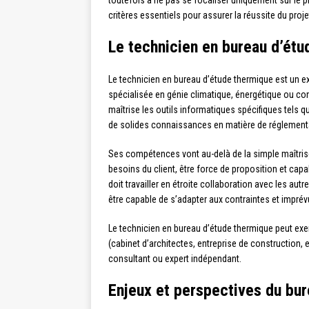
toutefois à ne pas se focaliser uniquement sur le pr
critères essentiels pour assurer la réussite du proje
Le technicien en bureau d’étu
Le technicien en bureau d’étude thermique est un 
spécialisée en génie climatique, énergétique ou cons
maîtrise les outils informatiques spécifiques tels 
de solides connaissances en matière de réglement
Ses compétences vont au-delà de la simple maîtrise
besoins du client, être force de proposition et capa
doit travailler en étroite collaboration avec les autr
être capable de s’adapter aux contraintes et imprévu
Le technicien en bureau d’étude thermique peut exe
(cabinet d’architectes, entreprise de construction, e
consultant ou expert indépendant.
Enjeux et perspectives du bu