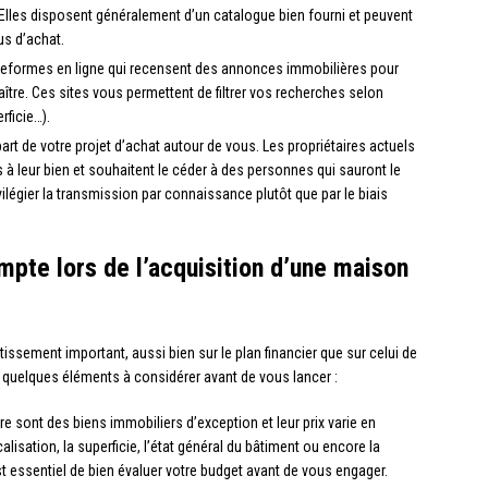
 Elles disposent généralement d’un catalogue bien fourni et peuvent
s d’achat.
lateformes en ligne qui recensent des annonces immobilières pour
tre. Ces sites vous permettent de filtrer vos recherches selon
rficie…).
part de votre projet d’achat autour de vous. Les propriétaires actuels
à leur bien et souhaitent le céder à des personnes qui sauront le
ivilégier la transmission par connaissance plutôt que par le biais
pte lors de l’acquisition d’une maison
issement important, aussi bien sur le plan financier que sur celui de
ci quelques éléments à considérer avant de vous lancer :
e sont des biens immobiliers d’exception et leur prix varie en
lisation, la superficie, l’état général du bâtiment ou encore la
st essentiel de bien évaluer votre budget avant de vous engager.