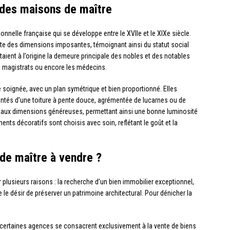
s des maisons de maître
ionnelle française qui se développe entre le XVIIe et le XIXe siècle.
ente des dimensions imposantes, témoignant ainsi du statut social
taient à l’origine la demeure principale des nobles et des notables
les magistrats ou encore les médecins.
 soignée, avec un plan symétrique et bien proportionné. Elles
tés d’une toiture à pente douce, agrémentée de lucarnes ou de
 aux dimensions généreuses, permettant ainsi une bonne luminosité
ments décoratifs sont choisis avec soin, reflétant le goût et la
de maître à vendre ?
 plusieurs raisons : la recherche d’un bien immobilier exceptionnel,
re le désir de préserver un patrimoine architectural. Pour dénicher la
 certaines agences se consacrent exclusivement à la vente de biens