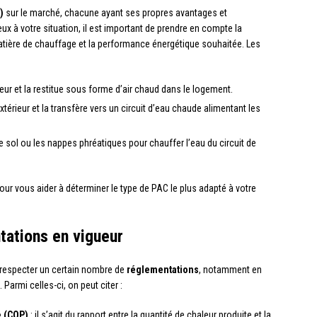
)
sur le marché, chacune ayant ses propres avantages et
eux à votre situation, il est important de prendre en compte la
atière de chauffage et la performance énergétique souhaitée. Les
rieur et la restitue sous forme d’air chaud dans le logement.
extérieur et la transfère vers un circuit d’eau chaude alimentant les
le sol ou les nappes phréatiques pour chauffer l’eau du circuit de
ur vous aider à déterminer le type de PAC le plus adapté à votre
tations en vigueur
t respecter un certain nombre de
réglementations
, notamment en
armi celles-ci, on peut citer :
e (COP)
: il s’agit du rapport entre la quantité de chaleur produite et la