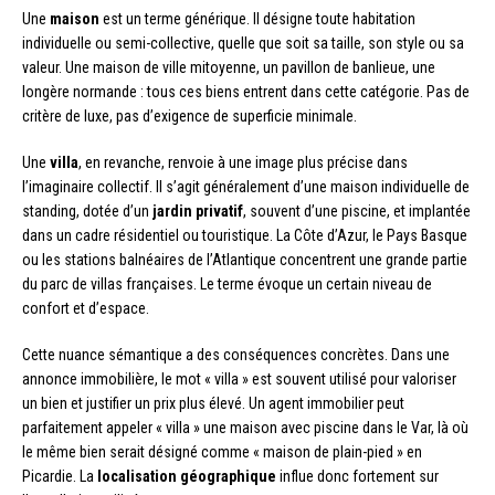
Une
maison
est un terme générique. Il désigne toute habitation
individuelle ou semi-collective, quelle que soit sa taille, son style ou sa
valeur. Une maison de ville mitoyenne, un pavillon de banlieue, une
longère normande : tous ces biens entrent dans cette catégorie. Pas de
critère de luxe, pas d’exigence de superficie minimale.
Une
villa
, en revanche, renvoie à une image plus précise dans
l’imaginaire collectif. Il s’agit généralement d’une maison individuelle de
standing, dotée d’un
jardin privatif
, souvent d’une piscine, et implantée
dans un cadre résidentiel ou touristique. La Côte d’Azur, le Pays Basque
ou les stations balnéaires de l’Atlantique concentrent une grande partie
du parc de villas françaises. Le terme évoque un certain niveau de
confort et d’espace.
Cette nuance sémantique a des conséquences concrètes. Dans une
annonce immobilière, le mot « villa » est souvent utilisé pour valoriser
un bien et justifier un prix plus élevé. Un agent immobilier peut
parfaitement appeler « villa » une maison avec piscine dans le Var, là où
le même bien serait désigné comme « maison de plain-pied » en
Picardie. La
localisation géographique
influe donc fortement sur