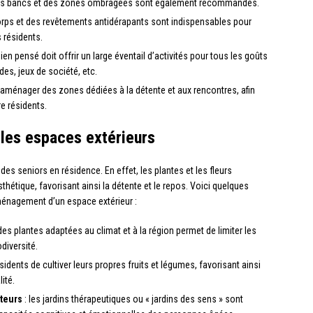
 Des bancs et des zones ombragées sont également recommandés.
orps et des revêtements antidérapants sont indispensables pour
s résidents.
ien pensé doit offrir un large éventail d’activités pour tous les goûts
es, jeux de société, etc.
d’aménager des zones dédiées à la détente et aux rencontres, afin
re résidents.
 les espaces extérieurs
des seniors en résidence. En effet, les plantes et les fleurs
hétique, favorisant ainsi la détente et le repos. Voici quelques
aménagement d’un espace extérieur :
r des plantes adaptées au climat et à la région permet de limiter les
diversité.
sidents de cultiver leurs propres fruits et légumes, favorisant ainsi
lité.
teurs
: les jardins thérapeutiques ou « jardins des sens » sont