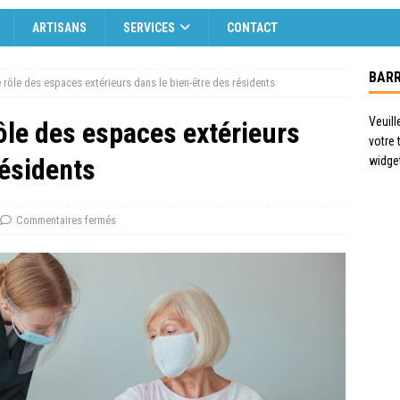
ARTISANS
SERVICES
CONTACT
BARR
e rôle des espaces extérieurs dans le bien-être des résidents
Veuill
rôle des espaces extérieurs
votre
résidents
widge
Commentaires fermés