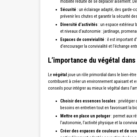
mobilité réduite de se déplacer aisément.
Sécurité
: un éclairage adapté, des garde-c
prévenir les chutes et garantir la sécurité de
Diversité d’activités
: un espace extérieur b
et niveaux d’autonomie : jardinage, promenad
Espaces de convivialité
: il est important 
d’encourager la convivialité et l’échange ent
L’importance du végétal dans
Le
végétal
joue un rôle primordial dans le bien-être 
contribuent à créer un environnement apaisant et est
conseils pour intégrer au mieux le végétal dans l’
Choisir des essences locales
: privilégie
besoins en entretien tout en favorisant la bio
Mettre en place un potager
: permet aux ré
l’autonomie, l’activité physique et la convivia
Créer des espaces de couleurs et de sen