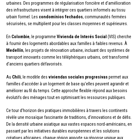
urbaines. Des programmes de régularisation foncière et d’amélioration
des infrastructures visent à intégrer ces quartiers informels au tissu
urbain formel. Les
condomínios fechados
, communautés fermées
sécurisées, se multiplient pour les classes moyennes et supérieures.
En
Colombie
, le programme
Vivienda de Interés Social
(VIS) cherche
à fournir des logements abordables aux familles à faibles revenus. À
Medellín
, les projets de rénovation urbaine, incluant des systèmes de
transport innovants comme les téléphériques urbains, ont transformé
d’anciens quartiers défavorisés.
Au
Chili
, le modèle des
viviendas sociales progresivas
permet aux
familles d’accéder à un logement de base qu’elles peuvent agrandir et
améliorer au fil du temps. Cette approche flexible répond aux besoins
évolutifs des ménages tout en optimisant les ressources publiques.
Ce tour d’horizon des pratiques immobilières à travers les continents
révèle une mosaïque fascinante de traditions, d’innovations et de défis.
De la densité urbaine asiatique aux vastes espaces nord-américains, en
passant par les initiatives durables européennes et les solutions
créatives africaines, chaque région apporte sa réponse unique aux