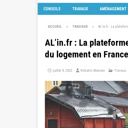
CONSEILS
TRAVAUX
AMÉNAGEMENT
ACCUEIL
TRAVAUX
AL’in.fr : La platef
AL’in.fr : La platefor
du logement en Franc
juillet 9, 2023
Roberto Mancini
Travaux