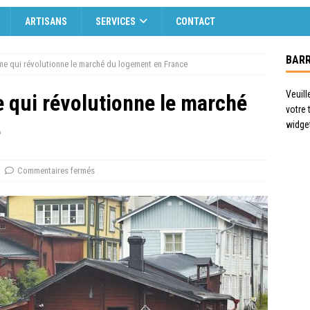
ARTISANS
SERVICES
CONTACT
BARR
orme qui révolutionne le marché du logement en France
Veuill
me qui révolutionne le marché
votre
e
widge
Commentaires fermés