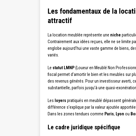
Les fondamentaux de la loca
attractif
La location meublée représente une
niche
particul
Contrairement aux idées reçues, elle ne se limite p
englobe aujourd’hui une vaste gamme de biens, de
variés.
Le
statut LMNP
(Loueur en Meublé Non Professionne
fiscal permet d’amortir le bien et les meubles sur p
des revenus générés. Pour un investisseur averti, 
substantielle, parfois jusqu’à une quasi-exonératio
Les
loyers
pratiqués en meublé dépassent générale
différence s’explique par la valeur ajoutée apporté
Dans les zones tendues comme
Paris
,
Lyon
ou
Bo
Le cadre juridique spécifique