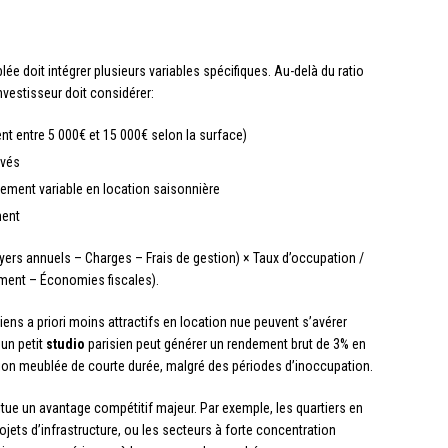
ée doit intégrer plusieurs variables spécifiques. Au-delà du ratio
investisseur doit considérer:
nt entre 5 000€ et 15 000€ selon la surface)
evés
èrement variable en location saisonnière
ment
yers annuels – Charges – Frais de gestion) × Taux d’occupation /
ement – Économies fiscales).
ens a priori moins attractifs en location nue peuvent s’avérer
 un petit
studio
parisien peut générer un rendement brut de 3% en
tion meublée de courte durée, malgré des périodes d’inoccupation.
tue un avantage compétitif majeur. Par exemple, les quartiers en
ojets d’infrastructure, ou les secteurs à forte concentration