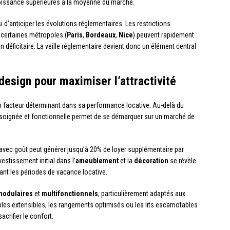
croissance supérieures à la moyenne du marché.
i d’anticiper les évolutions réglementaires. Les restrictions
 certaines métropoles (
Paris
,
Bordeaux
,
Nice
) peuvent rapidement
 déficitaire. La veille réglementaire devient donc un élément central
design pour maximiser l’attractivité
facteur déterminant dans sa performance locative. Au-delà du
n soignée et fonctionnelle permet de se démarquer sur un marché de
vec goût peut générer jusqu’à 20% de loyer supplémentaire par
stissement initial dans l’
ameublement
et la
décoration
se révèle
ant les périodes de vacance locative.
modulaires
et
multifonctionnels
, particulièrement adaptés aux
tables extensibles, les rangements optimisés ou les lits escamotables
crifier le confort.