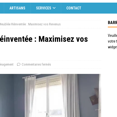
ARTISANS
SERVICES
CONTACT
BARR
Meublée Réinventée : Maximisez vos Revenus
Veuill
éinventée : Maximisez vos
votre
widge
nagement
Commentaires fermés