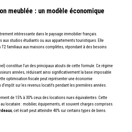
tion meublée : un modèle économique
ièrement intéressante dans le paysage immobilier français.
as aux studios étudiants ou aux appartements touristiques. Elle
s T2 familiaux aux maisons complètes, répondant à des besoins
l) constitue l’un des principaux atouts de cette formule. Ce régime
lusieurs années, réduisant ainsi significativement la base imposable
cette optimisation fiscale peut représenter une économie
n d’impôt sur les revenus locatifs pendant les premières années.
ment de 15% à 30% ceux des locations nues équivalentes. Cette
e au locataire : mobilier, équipements, et souvent charges comprises.
rdeaux
, cet écart peut atteindre 40% sur certains types de biens.