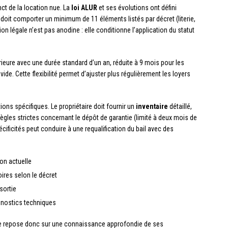
nct de la location nue. La
loi ALUR
et ses évolutions ont défini
doit comporter un minimum de 11 éléments listés par décret (literie,
tion légale n’est pas anodine : elle conditionne l’application du statut
eure avec une durée standard d’un an, réduite à 9 mois pour les
e. Cette flexibilité permet d’ajuster plus régulièrement les loyers
ns spécifiques. Le propriétaire doit fournir un
inventaire
détaillé,
règles strictes concernant le dépôt de garantie (limité à deux mois de
ficités peut conduire à une requalification du bail avec des
ion actuelle
ires selon le décret
sortie
gnostics techniques
e repose donc sur une connaissance approfondie de ses