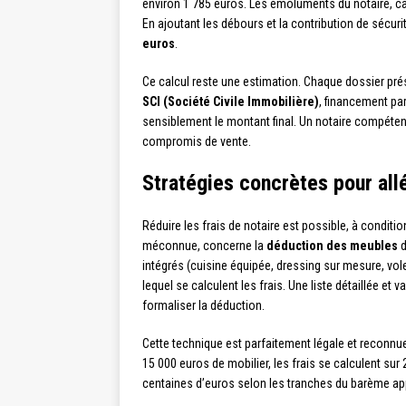
environ 1 785 euros. Les émoluments du notaire, ca
En ajoutant les débours et la contribution de sécurit
euros
.
Ce calcul reste une estimation. Chaque dossier prés
SCI (Société Civile Immobilière)
, financement par
sensiblement le montant final. Un notaire compétent
compromis de vente.
Stratégies concrètes pour allé
Réduire les frais de notaire est possible, à conditi
méconnue, concerne la
déduction des meubles
d
intégrés (cuisine équipée, dressing sur mesure, vole
lequel se calculent les frais. Une liste détaillée e
formaliser la déduction.
Cette technique est parfaitement légale et reconnu
15 000 euros de mobilier, les frais se calculent su
centaines d’euros selon les tranches du barème ap