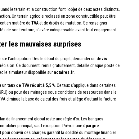
Quand le terrain et la construction font l’objet de deux actes distincts,
ction. Un terrain agricole reclassé en zone constructible peut être
ent en matière de
TVA
et de droits de mutation. Se renseigner
rités de son territoire, s’avère indispensable avant tout engagement.
ter les mauvaises surprises
reste l’anticipation. Dès le début du projet, demander un
devis
récision. Ce document, remis gratuitement, détaille chaque poste de
c le simulateur disponible sur
notaires.fr
.
 à un
taux de TVA réduit à 5,5 %
. Ce taux s’applique dans certaines
NRU) ou pour des ménages sous conditions de ressources dans le
 diminue la base de calcul des frais et allège d’autant la facture
plan de financement global reste une règle d’or. Les banques
mmobilier principal, sauf exception. Prévoir une
épargne
 pour couvrir ces charges garantit la solidité du montage financier.