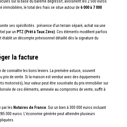
lculés sur la base du barème dégressif, avoisinent les 2 500 euros.
é immobilière, le total des frais se situe autour de
6 000 à 7 000
ente ses spécificités : présence d’un terrain séparé, achat via une
tiel par un
PTZ (Prêt à Taux Zéro)
. Ces éléments modifient parfois
 établit un décompte prévisionnel détaillé dès la signature du
ger la facture
on de connaître les bons leviers. La première astuce, souvent
u prix de vente. Si la maison est vendue avec des équipements
ts motorisés), leur valeur peut être soustraite du prix immobilier sur
t valorisée de ces éléments, annexée au compromis de vente, suffit à
e par les
Notaires de France
. Sur un bien à 300 000 euros incluant
r 285 000 euros. L’économie générée peut atteindre plusieurs
pliquées.