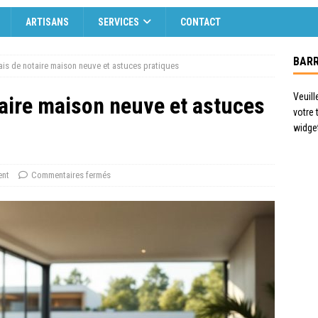
ARTISANS
SERVICES
CONTACT
BARR
rais de notaire maison neuve et astuces pratiques
Veuill
taire maison neuve et astuces
votre
widge
nt
Commentaires fermés