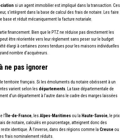
ciation
si un agent immobilier est impliqué dans la transaction. Ces
eur, s’intègrent dans la base de calcul des frais de notaire. Les faire
te base et réduit mécaniquement la facture notariale.
artie financement. Bien que le PTZ ne réduise pas directement les
i peut être réorientée vers leur règlement sans peser sur le budget
a été élargi à certaines zones tendues pour les maisons individuelles
 grand nombre d’acquéreurs.
à ne pas ignorer
le territoire français. Si les émoluments du notaire obéissent à un
ntes varient selon les
départements
. La taxe départementale de
rement d’un département à l’autre dans le cadre des marges laissées
 l’
Île-de-France
, les
Alpes-Maritimes
ou la
Haute-Savoie
, le prix
rais de notaire, calculés en pourcentage, atteignent donc des
reste identique. À l’inverse, dans des régions comme la
Creuse
ou
des frais nominalement réduits.