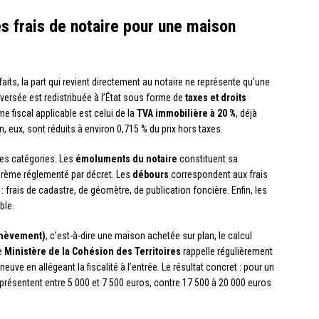
s frais de notaire pour une maison
faits, la part qui revient directement au notaire ne représente qu’une
versée est redistribuée à l’État sous forme de
taxes et droits
e fiscal applicable est celui de la
TVA immobilière à 20 %
, déjà
n, eux, sont réduits à environ 0,715 % du prix hors taxes.
des catégories. Les
émoluments du notaire
constituent sa
arème réglementé par décret. Les
débours
correspondent aux frais
: frais de cadastre, de géomètre, de publication foncière. Enfin, les
ble.
Achèvement)
, c’est-à-dire une maison achetée sur plan, le calcul
Le
Ministère de la Cohésion des Territoires
rappelle régulièrement
euve en allégeant la fiscalité à l’entrée. Le résultat concret : pour un
représentent entre 5 000 et 7 500 euros, contre 17 500 à 20 000 euros