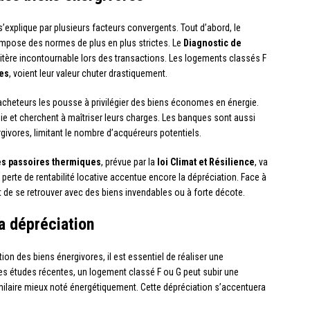
’explique par plusieurs facteurs convergents. Tout d’abord, le
mpose des normes de plus en plus strictes. Le
Diagnostic de
itère incontournable lors des transactions. Les logements classés F
es
, voient leur valeur chuter drastiquement.
cheteurs les pousse à privilégier des biens économes en énergie.
gie et cherchent à maîtriser leurs charges. Les banques sont aussi
givores, limitant le nombre d’acquéreurs potentiels.
des passoires thermiques
, prévue par la
loi Climat et Résilience
, va
perte de rentabilité locative accentue encore la dépréciation. Face à
t de se retrouver avec des biens invendables ou à forte décote.
la dépréciation
on des biens énergivores, il est essentiel de réaliser une
les études récentes, un logement classé F ou G peut subir une
imilaire mieux noté énergétiquement. Cette dépréciation s’accentuera