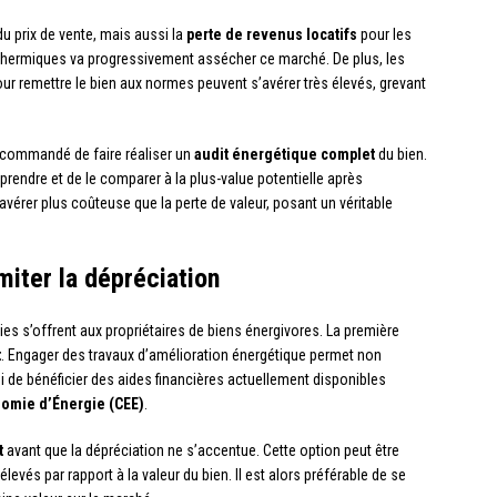
u prix de vente, mais aussi la
perte de revenus locatifs
pour les
s thermiques va progressivement assécher ce marché. De plus, les
r remettre le bien aux normes peuvent s’avérer très élevés, grevant
 recommandé de faire réaliser un
audit énergétique complet
du bien.
prendre et de le comparer à la plus-value potentielle après
avérer plus coûteuse que la perte de valeur, posant un véritable
imiter la dépréciation
ies s’offrent aux propriétaires de biens énergivores. La première
t
. Engager des travaux d’amélioration énergétique permet non
i de bénéficier des aides financières actuellement disponibles
nomie d’Énergie (CEE)
.
t
avant que la dépréciation ne s’accentue. Cette option peut être
levés par rapport à la valeur du bien. Il est alors préférable de se