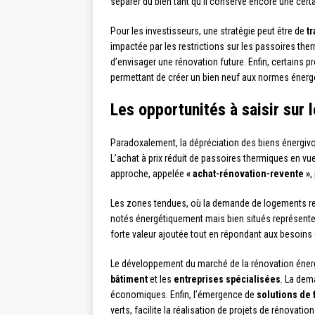
séparer du bien tant qu’il conserve encore une certa
Pour les investisseurs, une stratégie peut être de
t
impactée par les restrictions sur les passoires ther
d’envisager une rénovation future. Enfin, certains p
permettant de créer un bien neuf aux normes énergét
Les opportunités à saisir sur
Paradoxalement, la dépréciation des biens énergivo
L’achat à prix réduit de passoires thermiques en vue
approche, appelée
« achat-rénovation-revente »
,
Les zones tendues, où la demande de logements rest
notés énergétiquement mais bien situés représenten
forte valeur ajoutée tout en répondant aux besoins
Le développement du marché de la rénovation énerg
bâtiment
et les
entreprises spécialisées
. La dem
économiques. Enfin, l’émergence de
solutions de
verts, facilite la réalisation de projets de rénovatio