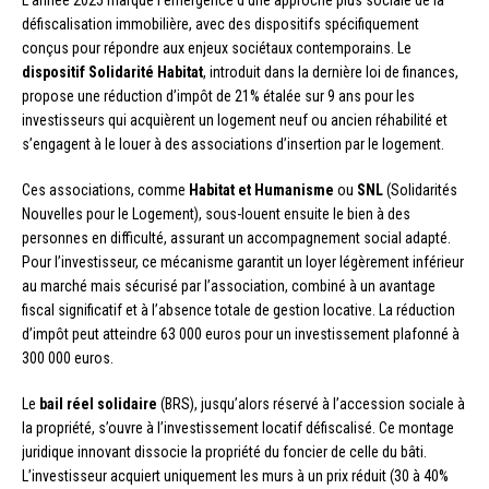
L’année 2025 marque l’émergence d’une approche plus sociale de la
défiscalisation immobilière, avec des dispositifs spécifiquement
conçus pour répondre aux enjeux sociétaux contemporains. Le
dispositif Solidarité Habitat
, introduit dans la dernière loi de finances,
propose une réduction d’impôt de 21% étalée sur 9 ans pour les
investisseurs qui acquièrent un logement neuf ou ancien réhabilité et
s’engagent à le louer à des associations d’insertion par le logement.
Ces associations, comme
Habitat et Humanisme
ou
SNL
(Solidarités
Nouvelles pour le Logement), sous-louent ensuite le bien à des
personnes en difficulté, assurant un accompagnement social adapté.
Pour l’investisseur, ce mécanisme garantit un loyer légèrement inférieur
au marché mais sécurisé par l’association, combiné à un avantage
fiscal significatif et à l’absence totale de gestion locative. La réduction
d’impôt peut atteindre 63 000 euros pour un investissement plafonné à
300 000 euros.
Le
bail réel solidaire
(BRS), jusqu’alors réservé à l’accession sociale à
la propriété, s’ouvre à l’investissement locatif défiscalisé. Ce montage
juridique innovant dissocie la propriété du foncier de celle du bâti.
L’investisseur acquiert uniquement les murs à un prix réduit (30 à 40%