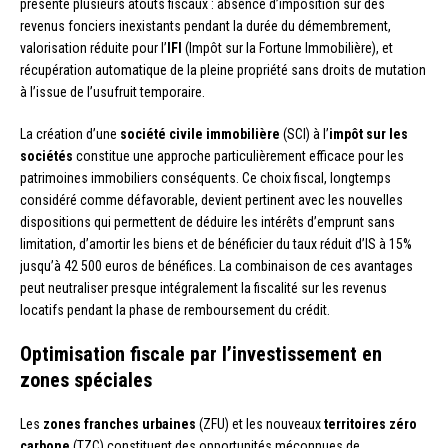
présente plusieurs atouts fiscaux : absence d’imposition sur des
revenus fonciers inexistants pendant la durée du démembrement,
valorisation réduite pour l’
IFI
(Impôt sur la Fortune Immobilière), et
récupération automatique de la pleine propriété sans droits de mutation
à l’issue de l’usufruit temporaire.
La création d’une
société civile immobilière
(SCI) à l’
impôt sur les
sociétés
constitue une approche particulièrement efficace pour les
patrimoines immobiliers conséquents. Ce choix fiscal, longtemps
considéré comme défavorable, devient pertinent avec les nouvelles
dispositions qui permettent de déduire les intérêts d’emprunt sans
limitation, d’amortir les biens et de bénéficier du taux réduit d’IS à 15%
jusqu’à 42 500 euros de bénéfices. La combinaison de ces avantages
peut neutraliser presque intégralement la fiscalité sur les revenus
locatifs pendant la phase de remboursement du crédit.
Optimisation fiscale par l’investissement en
zones spéciales
Les
zones franches urbaines
(ZFU) et les nouveaux
territoires zéro
carbone
(TZC) constituent des opportunités méconnues de