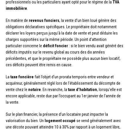
professionnels ou les particuliers ayant opté pour le régime de la
TVA
immobilière
.
En matière de
revenus fonciers
, la vente d’un bien loué génère des
obligations déclaratives spécifiques. Le propriétaire doit notamment
déclarer les loyers perçus jusqu’à la date de vente et peut déduire les
charges supportées sur la même période. Un point d’attention
particulier concerne le
déficit foncier
: si le bien vendu avait généré des
déficits imputés sur le revenu global au cours des dix années
précédentes, et que le propriétaire ne possède plus aucun bien locatif,
ces déficits peuvent être remis en cause.
La
taxe foncière
fait l’objet d’un prorata temporis entre vendeur et
acquéreur, généralement réglé lors de l’établissement du décompte de
vente chez le
notaire
. En revanche, la
taxe d’habitation
, lorsqu’elle est
encore applicable, reste due par l’occupant au 1er janvier de l’année de
la vente.
Sur le plan financier, la présence d’un locataire peut impacter la
valorisation du bien. Un
logement occupé
se vend généralement avec
une décote pouvant atteindre 10 à 30% par rapport à un logement libre,