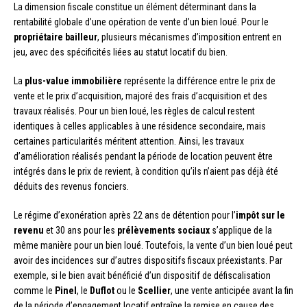
La dimension fiscale constitue un élément déterminant dans la
rentabilité globale d’une opération de vente d’un bien loué. Pour le
propriétaire bailleur
, plusieurs mécanismes d’imposition entrent en
jeu, avec des spécificités liées au statut locatif du bien.
La
plus-value immobilière
représente la différence entre le prix de
vente et le prix d’acquisition, majoré des frais d’acquisition et des
travaux réalisés. Pour un bien loué, les règles de calcul restent
identiques à celles applicables à une résidence secondaire, mais
certaines particularités méritent attention. Ainsi, les travaux
d’amélioration réalisés pendant la période de location peuvent être
intégrés dans le prix de revient, à condition qu’ils n’aient pas déjà été
déduits des revenus fonciers.
Le régime d’exonération après 22 ans de détention pour l’
impôt sur le
revenu
et 30 ans pour les
prélèvements sociaux
s’applique de la
même manière pour un bien loué. Toutefois, la vente d’un bien loué peut
avoir des incidences sur d’autres dispositifs fiscaux préexistants. Par
exemple, si le bien avait bénéficié d’un dispositif de défiscalisation
comme le
Pinel
, le
Duflot
ou le
Scellier
, une vente anticipée avant la fin
de la période d’engagement locatif entraîne la remise en cause des