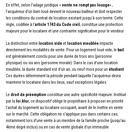
En effet, selon l’adage juridique «
vente ne rompt pas louage
« ,
l’acquéreur d’un bien loué devient le nouveau bailleur et doit respecter
les conditions du contrat de location existant jusqu’à son terme. Cette
règle, codifiée à l’
article 1743 du Code civil
, constitue une protection
majeure pour le locataire et une contrainte significative pour le vendeur.
La distinction entre
location vide
et
location meublée
impacte
directement les modalités de vente. Pour un logement loué vide, le
bail
est généralement conclu pour une durée de trois ans (personne
physique) ou six ans (personne morale). Dans le cas d’une location
meublée, la durée standard est d’un an, ou neuf mois pour un
étudiant
.
Ces durées déterminent la période pendant laquelle l’acquéreur devra
maintenir le locataire dans les lieux, sauf exceptions légales.
Le
droit de préemption
constitue une autre spécificité majeure. Institué
par la
loi Alur
, ce dispositif oblige le propriétaire à proposer en priorité
l’achat du logement au locataire occupant, avant de le mettre en vente
sur le marché. Cette obligation ne s’applique pas dans certains cas,
notamment lors d’une vente à un membre de la famille proche (jusqu’au
4ème degré inclus) ou en cas de vente globale d’un immeuble