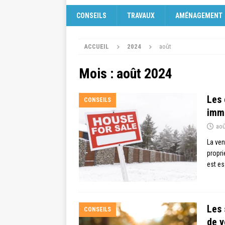
CONSEILS
TRAVAUX
AMÉNAGEMENT
ACCUEIL
2024
août
Mois :
août 2024
Les 
CONSEILS
immo
aoû
La ven
proprié
est es
Les 
CONSEILS
de v