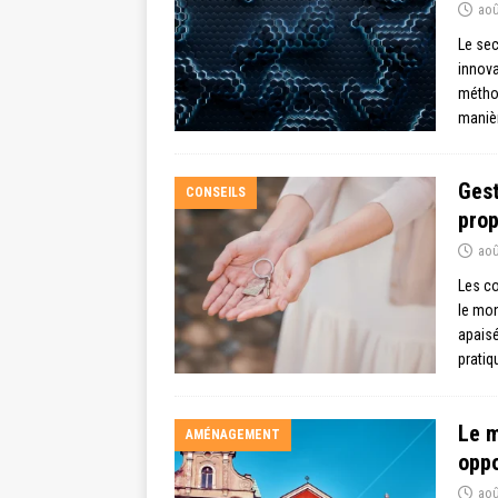
aoû
Le sec
innova
méthod
manièr
Gest
CONSEILS
prop
aoû
Les co
le mon
apaisé
prati
Le m
AMÉNAGEMENT
oppo
aoû