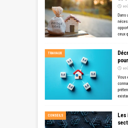
aoû
Dans u
nécess
opport
ceux q
Décr
TRAVAUX
pour
aoû
Vous e
connaî
préten
exista
Les 
CONSEILS
sect