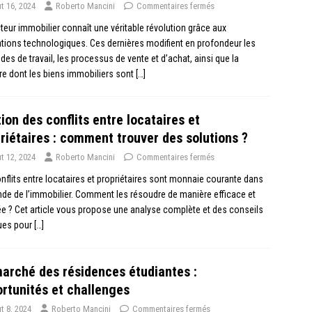
t 16, 2024
Roberto Mancini
Commentaires fermés
teur immobilier connaît une véritable révolution grâce aux
tions technologiques. Ces dernières modifient en profondeur les
es de travail, les processus de vente et d’achat, ainsi que la
e dont les biens immobiliers sont
[…]
ion des conflits entre locataires et
riétaires : comment trouver des solutions ?
t 12, 2024
Roberto Mancini
Commentaires fermés
nflits entre locataires et propriétaires sont monnaie courante dans
de de l’immobilier. Comment les résoudre de manière efficace et
e ? Cet article vous propose une analyse complète et des conseils
ques pour
[…]
arché des résidences étudiantes :
rtunités et challenges
t 8, 2024
Roberto Mancini
Commentaires fermés