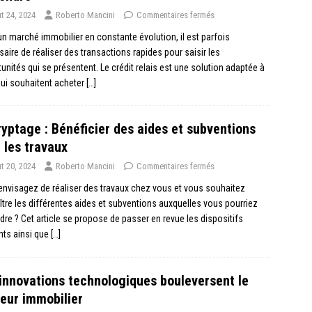
t 24, 2024
Roberto Mancini
Commentaires fermés
n marché immobilier en constante évolution, il est parfois
aire de réaliser des transactions rapides pour saisir les
unités qui se présentent. Le crédit relais est une solution adaptée à
ui souhaitent acheter
[…]
yptage : Bénéficier des aides et subventions
 les travaux
t 20, 2024
Roberto Mancini
Commentaires fermés
nvisagez de réaliser des travaux chez vous et vous souhaitez
tre les différentes aides et subventions auxquelles vous pourriez
dre ? Cet article se propose de passer en revue les dispositifs
nts ainsi que
[…]
innovations technologiques bouleversent le
eur immobilier