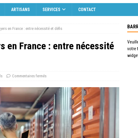
ARTISANS
SERVICES
CONTACT
BARR
ers en France : entre nécessité et défis
Veuill
 en France : entre nécessité
votre
widge
ls
Commentaires fermés