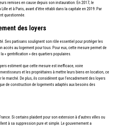
urs remises en cause depuis son instauration. En 2017, le
 Lille et à Paris, avant d’être rétabli dans la capitale en 2019. Par
ment questionnée.
rement des loyers
té. Ses partisans soulignent son rôle essentiel pour protéger les
 un accès au logement pour tous. Pour eux, cette mesure permet de
 la « gentrification » des quartiers populaires.
yers estiment que cette mesure est inefficace, voire
investisseurs et les propriétaires à mettre leurs biens en location, ce
r le marché. De plus, ils considèrent que l’encadrement des loyers
nque de construction de logements adaptés aux besoins des
rance. Si certains plaident pour son extension à d’autres villes ou
ppellent à sa suppression pure et simple. Le gouvernement a