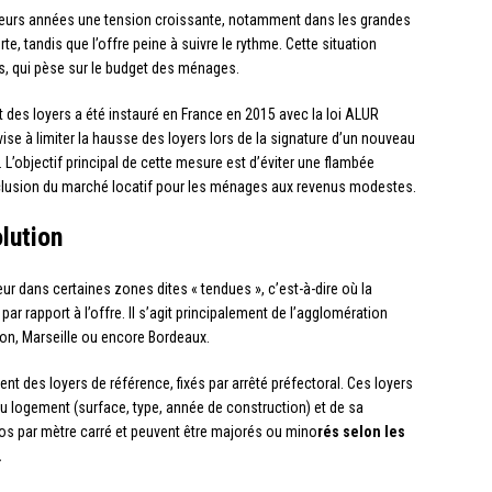
ieurs années une tension croissante, notamment dans les grandes
, tandis que l’offre peine à suivre le rythme. Cette situation
s, qui pèse sur le budget des ménages.
t des loyers a été instauré en France en 2015 avec la loi ALUR
se à limiter la hausse des loyers lors de la signature d’un nouveau
. L’objectif principal de cette mesure est d’éviter une flambée
exclusion du marché locatif pour les ménages aux revenus modestes.
olution
r dans certaines zones dites « tendues », c’est-à-dire où la
r rapport à l’offre. Il s’agit principalement de l’agglomération
yon, Marseille ou encore Bordeaux.
 des loyers de référence, fixés par arrêté préfectoral. Ces loyers
u logement (surface, type, année de construction) et de sa
ros par mètre carré et peuvent être majorés ou mino
rés selon les
.