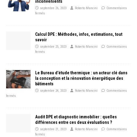
inconvénients
septembre 26, 2023
Roberto Mancini
Commentaires
fermés
Calcul DPE : Méthodes, infos, estimations, tout
savoir
septembre 25, 2023
Roberto Mancini
Commentaires
fermés
Le Bureau d’étude thermique : un acteur clé dans
la conception et la rénovation énergétique des
bâtiments
septembre 24, 2023
Roberto Mancini
Commentaires
fermés
Audit DPE et diagnostic immobilier : quelles
différences entre ces deux évaluations ?
septembre 21, 2023
Roberto Mancini
Commentaires
fermés